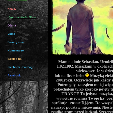
-------------------
Newsy!
Hypnotic Radio Show
Oferta
Video
Promuj mnie
Komentarze
Salcido na:
Mam na imię Sebastian. Urodzi
1.02.1992. Mieszkam w okolicach
facebook - FanPage
wiekszoszc że w dziec
lub na flecie hehe
Muzyką elektr
Facebook
2001roku. Oczywiście jak każdy 
Potem gdy zacząłem mniej więce
pokochałem tylko szeroko pojęty t
TRANCE To jedyna muzyka,któ
wywołuje również Twoje łzy, poz
spróbuje zostac Dj-jem. Do wszystk
nauczyć podstaw mixowania. Niestety
rzadko gram przed ludźmi. Szczerz