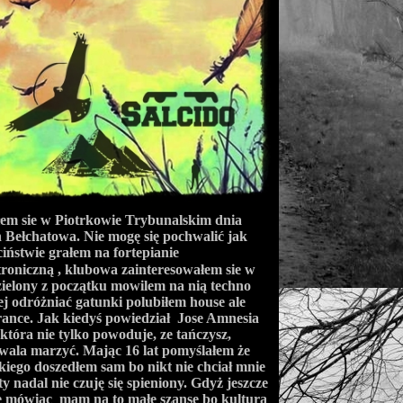
łem sie w Piotrkowie Trybunalskim dnia
 Bełchatowa. Nie mogę się pochwalić jak
iństwie grałem na fortepianie
oniczną , klubowa zainteresowałem sie w
zielony z początku mowilem na nią techno
j odróżniać gatunki polubiłem house ale
rance. Jak kiedyś powiedział Jose Amnesia
ra nie tylko powoduje, ze tańczysz,
wala marzyć. Mając 16 lat pomyślałem że
iego doszedłem sam bo nikt nie chciał mnie
 nadal nie czuję się spieniony. Gdyż jeszcze
e mówiąc mam na to małe szanse bo kultura