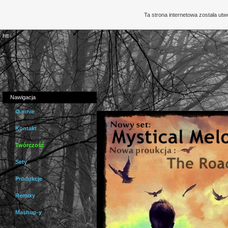
Ta strona internetowa została ut
htt
Nawigacja
O mnie
Kontakt
Twórczość
Sety
Produkcje
Remixy
Mashup-y