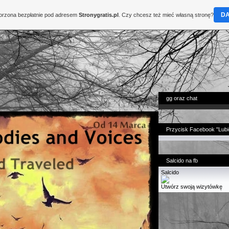
D
worzona bezpłatnie pod adresem
Stronygratis.pl
. Czy chcesz też mieć własną stronę?
gg oraz chat
Przycisk Facebook "Lubi
Salcido na fb
Salcido
Utwórz swoją wizytówkę