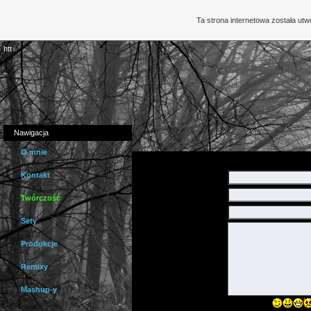
Ta strona internetowa została ut
htt
Nawigacja
O mnie
Kontakt
Pana/Pani imię:
Pana/Pani adres email:
Twórczość
Pana/Pani strona:
Sety
Produkcje
Pana/Pani wiadomość:
Remixy
Mashup-y