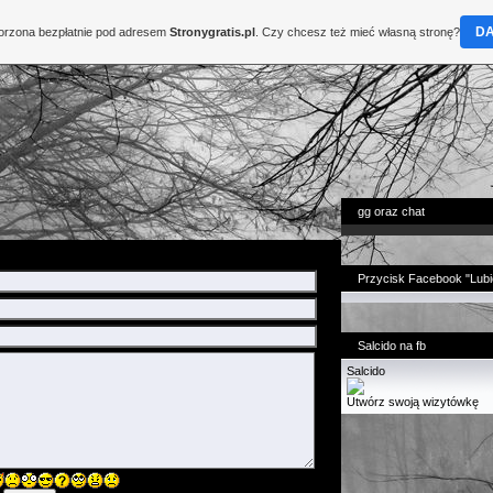
D
worzona bezpłatnie pod adresem
Stronygratis.pl
. Czy chcesz też mieć własną stronę?
gg oraz chat
Przycisk Facebook "Lubi
Salcido na fb
Salcido
Utwórz swoją wizytówkę