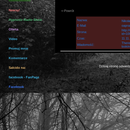
-------------------
Newsy!
<-Powrót
Hypnotic Radio Show
Nazwa:
Nikol
E-Mail:
oapra
Oferta
http:
Strona:
id=10
Czas:
11.11
Video
There'
Wiadomość:
lookin
Promuj mnie
Komentarze
Dzisiaj stronę odwiedz
Salcido na:
facebook - FanPage
Facebook