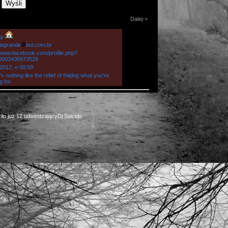
1
Dalej->
ay
iagrande
bol.com.br
//www.facebook.com/profile.php?
0003406973529
.2012, o 00:59
s nothing like the relief of fniidng what you're
g for.
iło już 12 odwiedzającyDj Salcido